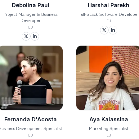
Debolina Paul
Harshal Parekh
Project Manager & Business
Full‑Stack Software Developer
Developer
EU
EU
Fernanda D'Acosta
Aya Kalassina
Business Development Specialist
Marketing Specialist
EU
EU