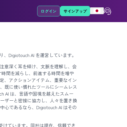
ログイン
サインアップ
giotouch AI を運営しています。
ちは、注意深く耳を傾け、文脈を理解し、会
やす時間を減らし、前進する時間を増や
意思決定、アクションアイテム、重要なイン
、既に使い慣れたツールにシームレス
h AI は、言語や国境を越えたスムー
ーザーと密接に協力し、人々を置き換
なら、Digiotouch AI はその
助成を受けています。同社は現在、信頼でき