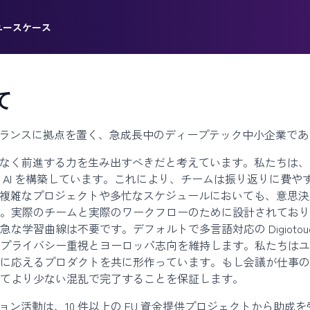
ユースケース
て
）とフランスに拠点を置く、急成長中のディープテック中小企業であり、Di
はノイズではなく前進する力を生み出すべきだと考えています。私た
 AI を構築しています。これにより、チームは振り返りに費
 AI は、複雑なプロジェクトや多忙なスケジュールにおいても、
。実際のチームと実際のワークフローのために設計されており
学習曲線は不要です。デフォルトで多言語対応の Digiotouc
プライバシー重視とヨーロッパ志向を維持します。私たちはユ
えるプロダクトを共に形作っています。もし会議が仕事の中心である
てより少ない混乱で完了することを保証します。
ノベーション活動は、10 件以上の EU 資金提供プロジェクトから