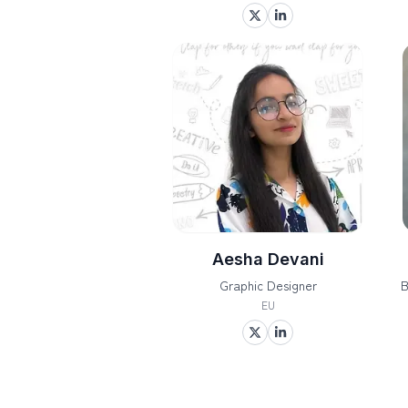
Aesha Devani
Graphic Designer
B
EU